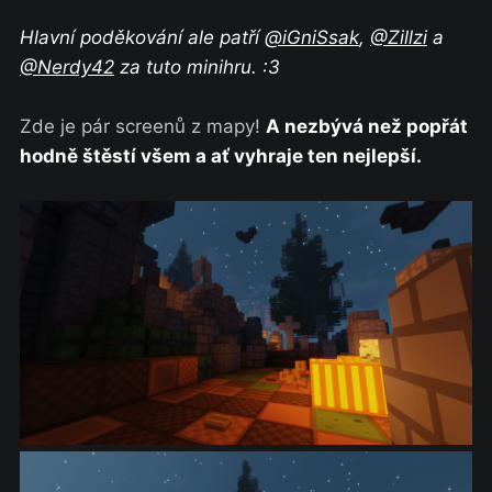
Hlavní poděkování ale patří
@iGniSsak
,
@Zillzi
a
@Nerdy42
za tuto minihru. :3
Zde je pár screenů z mapy!
A nezbývá než popřát
hodně štěstí všem a ať vyhraje ten nejlepší.