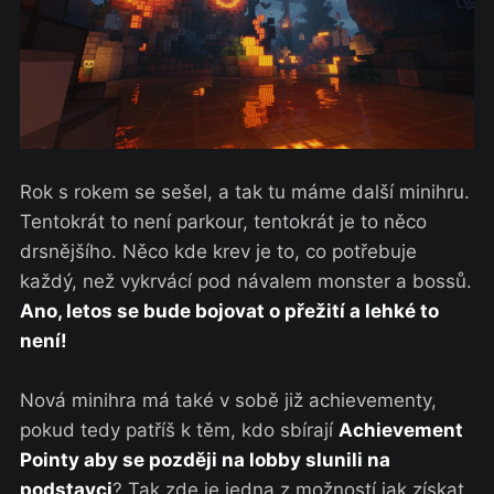
Rok s rokem se sešel, a tak tu máme další minihru.
Tentokrát to není parkour, tentokrát je to něco
drsnějšího. Něco kde krev je to, co potřebuje
každý, než vykrvácí pod návalem monster a bossů.
Ano, letos se bude bojovat o přežití a lehké to
není!
Nová minihra má také v sobě již achievementy,
pokud tedy patříš k těm, kdo sbírají
Achievement
Pointy aby se později na lobby slunili na
podstavci
? Tak zde je jedna z možností jak získat