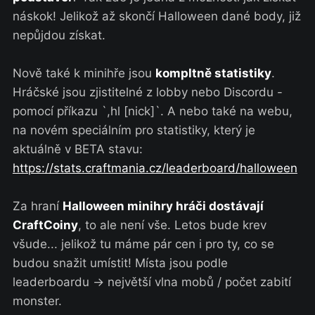
náskok! Jelikož až skončí Halloween dané body, již
nepůjdou získat.
Nově také k minihře jsou
kompltně statistiky
.
Hráčské jsou zjistitelné z lobby nebo Discordu -
pomocí příkazu `,hl [nick]`. A nebo také na webu,
na novém speciálním pro statistiky, který je
aktuálně v BETA stavu:
https://stats.craftmania.cz/leaderboard/halloween
Za hraní
Halloween minihry hráči dostávají
CraftCoiny
, to ale není vše. Letos bude krev
všude... jelikož tu máme pár cen i pro ty, co se
budou snažit umístit! Místa jsou podle
leaderboardu -> největší vlna mobů / počet zabití
monster.