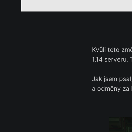
Kvůli této z
1.14 serveru. 
Jak jsem psal
a odměny za l