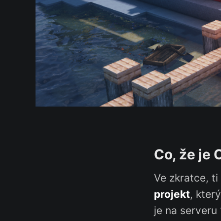
Co, že je
Ve zkratce, ti
projekt
, kter
je na serveru