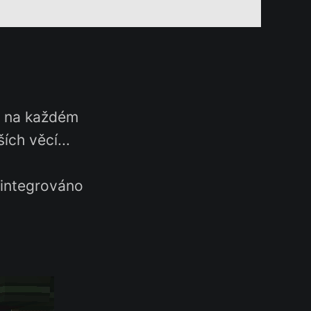
a na každém
ších věcí...
zaintegrováno