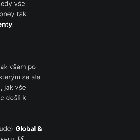
tedy vše
money tak
enty
!
 jak všem po
kterým se ale
, jak vše
 došli k
bude)
Global &
veru. Př.