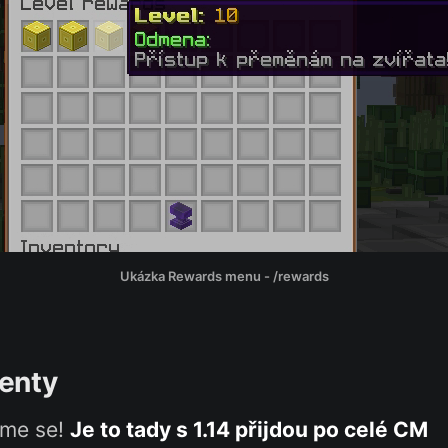
Ukázka Rewards menu - /rewards
enty
sme se!
Je to tady s 1.14
přijdou
po celé CM