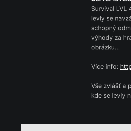
Survival LVL 
levly se navzá
schopný odmě
výhody za hra
obrázku...
Více info:
htt
Vše zvlášť a 
kde se levly n