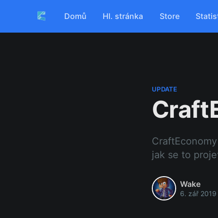
Domů
Hl. stránka
Store
Statis
UPDATE
Craf
CraftEconomy 
jak se to proj
Wake
6. zář 2019