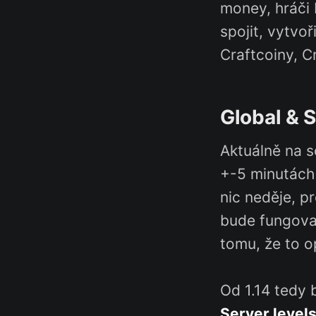
money, hráči 
spojit, vytvoř
Craftcoiny, C
Global & 
Aktuálně na se
+-5 minutách 
nic neděje, pr
bude fungovat
tomu, že to o
Od 1.14 tedy
Server level