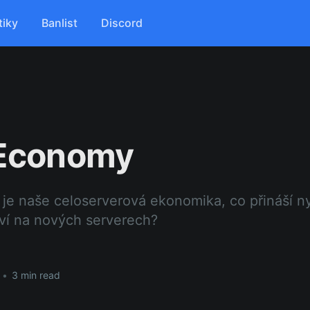
tiky
Banlist
Discord
tEconomy
je naše celoserverová ekonomika, co přináší n
eví na nových serverech?
•
3 min read