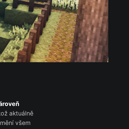
zároveň
kož aktuálně
, mění všem