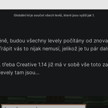
Globální lvl je součet všech levlů, které jsou vyšší jak 1.
měně, budou všechny levely počítány od znov
Trápit vás to nijak nemusí, jelikož je tu pár dal
, třeba Creative 1.14 již má v sobě vše toto 
evely tam jsou...