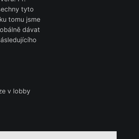
šechny tyto
Díku tomu jsme
lobálně dávat
následujícího
uze v lobby