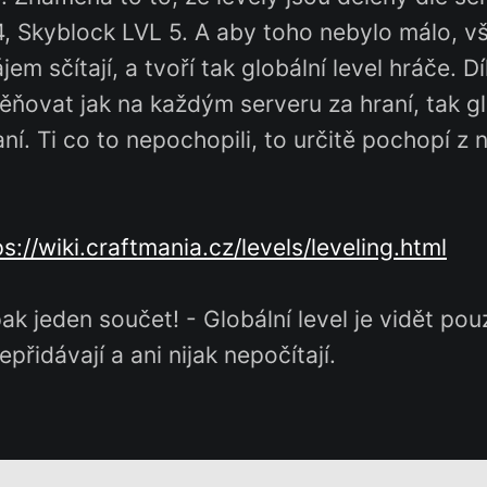
4, Skyblock LVL 5. A aby toho nebylo málo, v
jem sčítají, a tvoří tak globální level hráče. 
ňovat jak na každým serveru za hraní, tak g
ní. Ti co to nepochopili, to určitě pochopí z 
ps://wiki.craftmania.cz/levels/leveling.html
pak jeden součet! - Globální level je vidět po
epřidávají a ani nijak nepočítají.