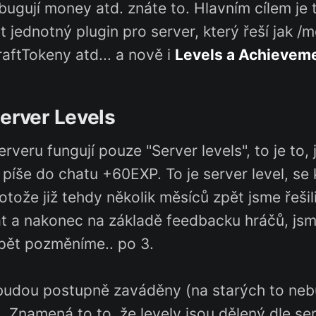
bugují money atd. znáte to. Hlavním cílem je 
it jednotný plugin pro server, který řeší jak /
raftTokeny atd... a nově i
Levels a Achievem
Server Levels
rveru fungují pouze "Server levels", to je to,
píše do chatu +60EXP. To je server level, se 
otože již tehdy několik měsíců zpět jsme řešili
 a nakonec na základě feedbacku hráčů, jsme
pět pozměníme.. po 3.
 budou postupně zaváděny (na starých to ne
s
. Znamená to to, že levely jsou dělený dle ser