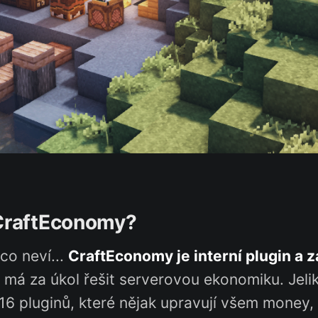
 CraftEconomy?
 co neví...
CraftEconomy je interní plugin a 
ý má za úkol řešit serverovou ekonomiku. Jeli
 16 pluginů, které nějak upravují všem money